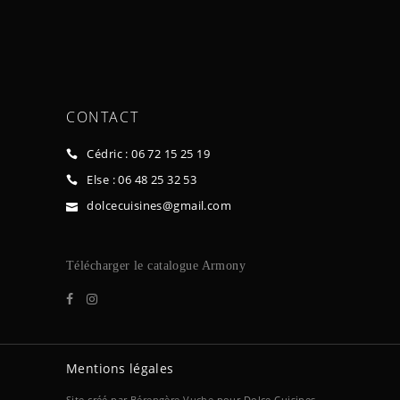
CONTACT
Cédric : 06 72 15 25 19
Else : 06 48 25 32 53
dolcecuisines@gmail.com
Télécharger le ca
talogue Armony
Mentions légales
Site créé par
Bérengère Vuche
pour Dolce Cuisines