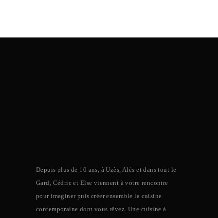
Depuis plus de 10 ans, à Uzès, Alès et dans tout le
Gard, Cédric et Else viennent à votre rencontre
pour imaginer puis créer ensemble la cuisine
contemporaine dont vous rêvez. Une cuisine à