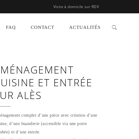
Visite à domicile sur RDV
FAQ
CONTACT
ACTUALITÉS
AMÉNAGEMENT
UISINE ET ENTRÉE
UR ALÈS
nagement complet d’une pièce avec création d’une
sine, d’une buanderie (accessible via une porte
obée) et d’une entrée.