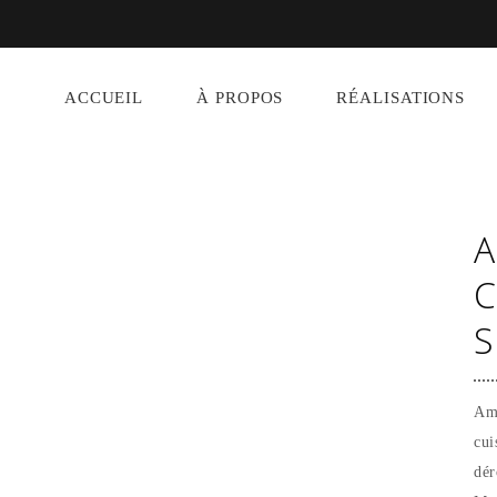
ACCUEIL
À PROPOS
RÉALISATIONS
C
S
Amé
cui
dér