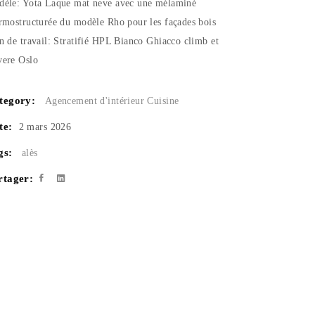
èle: Yota Laque mat neve avec une mélaminé
rmostructurée du modèle Rho pour les façades bois
n de travail: Stratifié HPL Bianco Ghiacco climb et
ere Oslo
tegory:
Agencement d'intérieur
Cuisine
te:
2 mars 2026
gs:
alès
rtager: