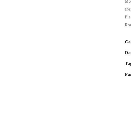
Mod
the
Pla
Rov
Ca
Da
Ta
Pa