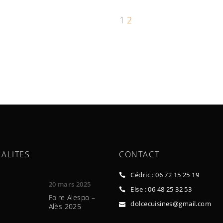
1
2
ALITES
CONTACT
Cédric : 06 72 15 25 19
20 mars 2025
Else : 06 48 25 32 53
Foire Alespo –
dolcecuisines@gmail.com
Alès 2025