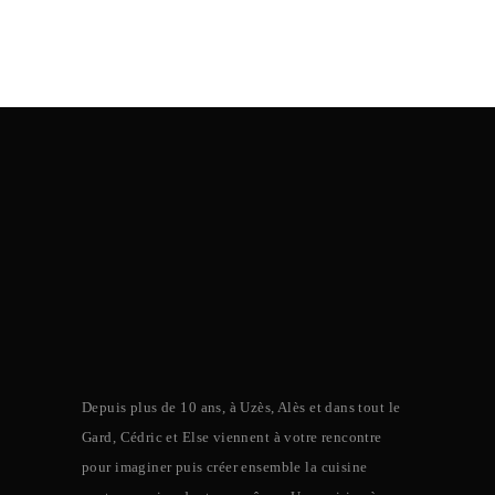
Depuis plus de 10 ans, à Uzès, Alès et dans tout le
Gard, Cédric et Else viennent à votre rencontre
pour imaginer puis créer ensemble la cuisine